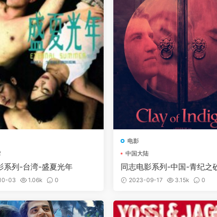
电影
湾
中国大陆
影系列-台湾-盛夏光年
同志电影系列-中国-青纪之
影+幕后采访
10-03
1.06k
0
2023-09-17
3.15k
0