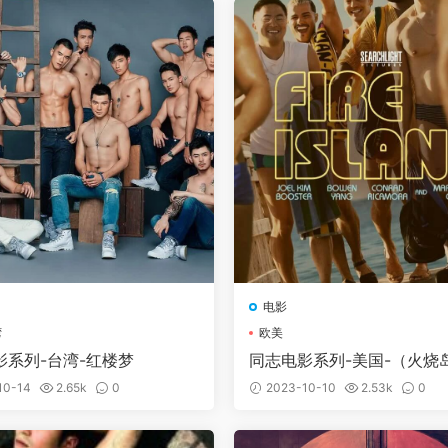
电影
湾
欧美
影系列-台湾-红楼梦
同志电影系列-美国-（火烧岛
2
10-14
2.65k
0
2023-10-10
2.53k
0