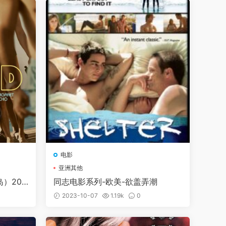
电影
亚洲其他
）202
同志电影系列-欧美-欲盖弄潮
2023-10-07
1.19k
0