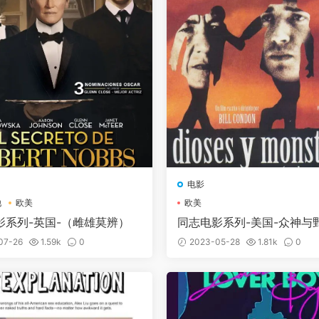
电影
他
欧美
欧美
影系列-英国-（雌雄莫辨）
同志电影系列-美国-众神与野
ds and Monsters (1998)
07-26
1.59k
0
2023-05-28
1.81k
0