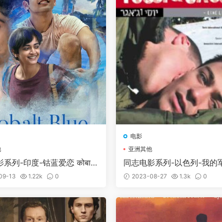
电影
他
亚洲其他
系列-印度-钴蓝爱恋 कोबाल्ट
同志电影系列-以色列-我的
09-13
1.22k
0
2023-08-27
1.3k
0