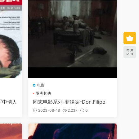
电影
亚洲其他
军中情人
同志电影系列-菲律宾-Don.Filipo
2023-08-18
2.23k
0