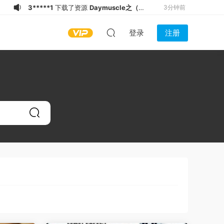
3*****1
下载了资源
Daymuscle之
4分钟前
（@BINKY FUCK TRAI THẲNG 2）
泛**辈
下载了资源
Daymuscle之（@维
11分钟前
登录
注册
（5.76GB）
皓）（1.21GB）
s*******
加入了本站
17分钟前
k****y
下载了资源
Daymuscle之
21分钟前
(@bigbigbiue-@BBb）
k****y
下载了资源
Daymuscle之
21分钟前
(@Museumans-@Museuman）
k****y
下载了资源
Daymuscle之（@
21分钟前
维皓）（1.21GB）
x******n
下载了资源
Daymuscle之
24分钟前
（@FND @armtattguy OF Cum
x******n
下载了资源
Daymuscle之
28分钟前
Solos-02）（7.18GB）
（@FND @armtattguy OF Cum
3*****1
下载了资源
Daymuscle之（@
3分钟前
Solos-01）（5.98GB）
维皓）（1.21GB）
3*****1
下载了资源
Daymuscle之（@
3分钟前
既婚ノンケX Married Straight X）
（27.9GB）