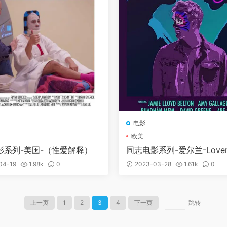
电影
欧美
影系列-美国-（性爱解释）
同志电影系列-爱尔兰-Lover
y (2018)
04-19
1.98k
0
2023-03-28
1.61k
0
上一页
1
2
3
4
下一页
跳转