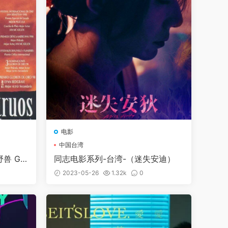
电影
中国台湾
兽 Go
同志电影系列-台湾-（迷失安迪）
2023-05-26
1.32k
0