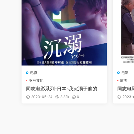
电影
电影
亚洲其他
欧美
同志电影系列-日本-我沉溺于他的日
同志电
子 アスリート～俺が彼に溺れた
2023-05-24
2.22k
0
2023-
日々 (2019)