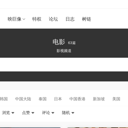
漫
映巨像
特权
论坛
日志
树链
电影
63篇
影视频道
韩国
中国大陆
泰国
日本
中国香港
新加坡
美国
浏览
点赞
评论
随机