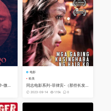
电影
欧美
砂-微电
同志电影系列-菲律宾-（那些长发之
夜 Those Long Haired Nights）
2023-09-14
1.15k
0