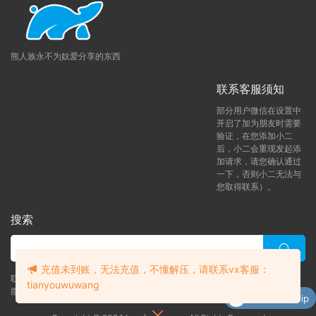
熊人族永不为奴爱分享的东西
联系客服须知
部分用户微信在设置中
开启了加为朋友时需要
验证，在您添加小二
后，小二会重现发起添
加请求，请您确认通过
一下，否则小二无法与
您取得联系）。
搜索
充值未到账，无法充值，不懂解压，请联系vx客服：
联系客服 (添加后告诉客服-来自熊人族咨询问题)
tianyouwuwang
微信客服（tianyouwuwang）
升级了 年熊vip