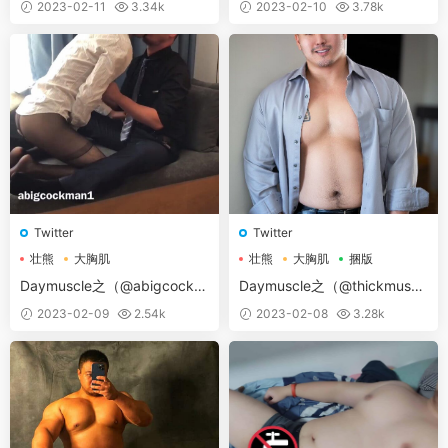
2023-02-11
3.34k
2023-02-10
3.78k
Twitter
Twitter
壮熊
大胸肌
壮熊
大胸肌
捆版
Daymuscle之（@abigcockm
Daymuscle之（@thickmuscl
an2019）
ecub）
2023-02-09
2.54k
2023-02-08
3.28k