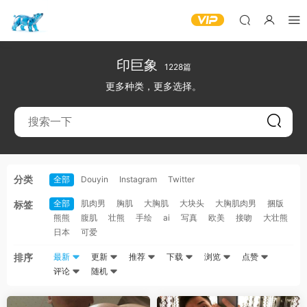
印巨象
1228篇
更多种类，更多选择。
分类
全部
Douyin
Instagram
Twitter
全部
肌肉男
胸肌
大胸肌
大块头
大胸肌肉男
捆版
标签
熊熊
腹肌
壮熊
手绘
ai
写真
欧美
接吻
大壮熊
日本
可爱
排序
最新
更新
推荐
下载
浏览
点赞
评论
随机