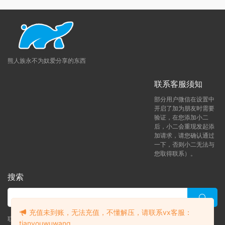
熊人族永不为奴爱分享的东西
联系客服须知
部分用户微信在设置中
开启了加为朋友时需要
验证，在您添加小二
后，小二会重现发起添
加请求，请您确认通过
一下，否则小二无法与
您取得联系）。
搜索
充值未到账，无法充值，不懂解压，请联系vx客服：
联系客服 (添加后告诉客服-来自熊人族咨询问题)
tianyouwuwang