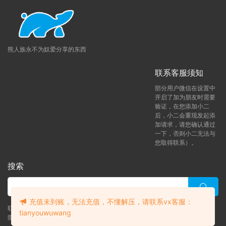
熊人族永不为奴爱分享的东西
联系客服须知
部分用户微信在设置中
开启了加为朋友时需要
验证，在您添加小二
后，小二会重现发起添
加请求，请您确认通过
一下，否则小二无法与
您取得联系）。
搜索
充值未到账，无法充值，不懂解压，请联系vx客服：
联系客服 (添加后告诉客服-来自熊人族咨询问题)
tianyouwuwang
微信客服（tianyouwuwang）
升级了 月熊vip