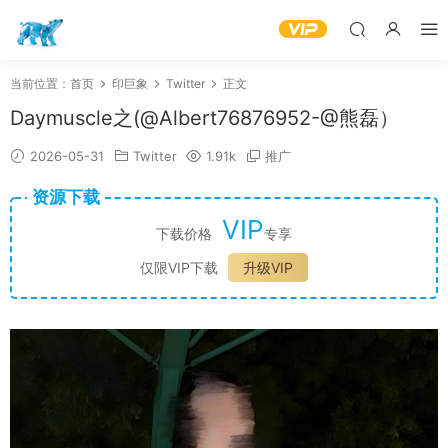
当前位置：
首页
印巨象
Twitter
正文
Daymuscle之(@Albert76876952-@熊磊）
2026-05-31
Twitter
1.91k
推广
资源下载
VIP
下载价格
专享
仅限VIP下载
升级VIP