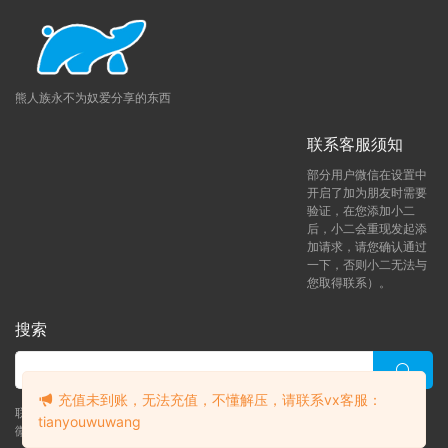
熊人族永不为奴爱分享的东西
联系客服须知
部分用户微信在设置中
开启了加为朋友时需要
验证，在您添加小二
后，小二会重现发起添
加请求，请您确认通过
一下，否则小二无法与
您取得联系）。
搜索
充值未到账，无法充值，不懂解压，请联系vx客服：
联系客服 (添加后告诉客服-来自熊人族咨询问题)
tianyouwuwang
微信客服（tianyouwuwang）
升级了 月熊vip