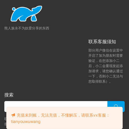
熊人族永不为奴爱分享的东西
联系客服须知
部分用户微信在设置中
开启了加为朋友时需要
验证，在您添加小二
后，小二会重现发起添
加请求，请您确认通过
一下，否则小二无法与
您取得联系）。
搜索
充值未到账，无法充值，不懂解压，请联系vx客服：
联系客服 (添加后告诉客服-来自熊人族咨询问题)
tianyouwuwang
微信客服（tianyouwuwang）
升级了 月熊vip