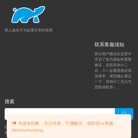
熊人族永不为奴爱分享的东西
联系客服须知
部分用户微信在设置中
开启了加为朋友时需要
验证，在您添加小二
后，小二会重现发起添
加请求，请您确认通过
一下，否则小二无法与
您取得联系）。
搜索
充值未到账，无法充值，不懂解压，请联系vx客服：
联系客服 (添加后告诉客服-来自熊人族咨询问题)
tianyouwuwang
微信客服（tianyouwuwang）
升级了 月熊vip