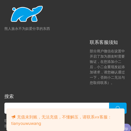
熊人族永不为奴爱分享的东西
联系客服须知
部分用户微信在设置中
开启了加为朋友时需要
验证，在您添加小二
后，小二会重现发起添
加请求，请您确认通过
一下，否则小二无法与
您取得联系）。
搜索
充值未到账，无法充值，不懂解压，请联系vx客服：
联系客服 (添加后告诉客服-来自熊人族咨询问题)
tianyouwuwang
升级了 月熊vip
微信客服（tianyouwuwang）