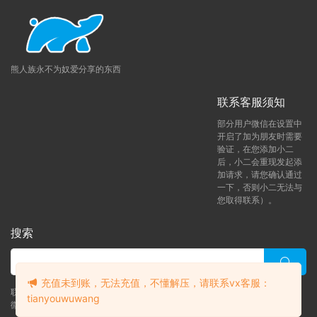
如需求片请跳转论坛
求片区
留言，如碰到问题请转论
坛
问题反馈区
留言。
付费
后未获得卡号卡密：
付款
后稍几秒，不要关闭页
面，或者到付款页顶上「订单查询」进行查询。
熊人族永不为奴爱分享的东西
会员与密码获取教程
：
不知如何使用密码和如何获取
会员账号可查看本教程
（会员获取教程）
如果打开后
联系客服须知
视频显示失败，刷新下页面即可。
♥解压方法：
本网站大部分文件均采用分卷压缩，下
部分用户微信在设置中
开启了加为朋友时需要
载时，请务必全部下载下来后解压第一个压缩包即
验证，在您添加小二
可，文件下载后务必阅读「点击下载」下方的文字。
后，小二会重现发起添
加请求，请您确认通过
♥解压密码：
请在获取会员后，依次点击「立即下
一下，否则小二无法与
载」-然后「点击下载」下方有一段文字，请认真阅
您取得联系）。
读下！！！
提示无法解压：
压缩包使用了最新的
RAR4和Z7压缩
搜索
方案
，
并且我使用的是
WinRAR
这款软件
压缩的。如
果你无法解压可以尝试使用这个软件解压。Mac电脑
充值未到账，无法充值，不懂解压，请联系vx客服：
可以尝试使用
MacZip
解压软件。
联系客服 (添加后告诉客服-来自熊人族咨询问题)
tianyouwuwang
下载后提示解压失败
：
请尝试使用RAR自带修复功
微信客服（tianyouwuwang）
升级了 月熊vip