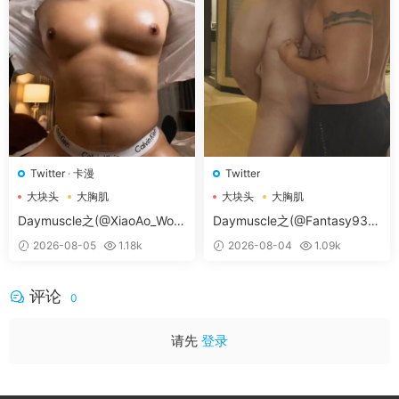
Twitter
·
卡漫
Twitter
大块头
大胸肌
大块头
大胸肌
大胸肌肉男
大胸肌肉男
Daymuscle之(@XiaoAo_Worl
Daymuscle之(@Fantasy938
d-@XiaoAo.art）
15579-@孔控Kong）
2026-08-05
1.18k
2026-08-04
1.09k
常见问题解决方案
评论
0
本网站为一次付费全站免费模式
。
♥无法获取邮箱验证码：
如修改密码时无法收到邮箱
请先
登录
信息，请手动登陆您的邮箱后刷新一下，或者联系
微
信客服（tianyouwuwang）
后台帮您修改。