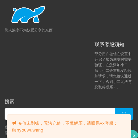
熊人族永不为奴爱分享的东西
联系客服须知
部分用户微信在设置中
开启了加为朋友时需要
验证，在您添加小二
后，小二会重现发起添
加请求，请您确认通过
一下，否则小二无法与
您取得联系）。
搜索
充值未到账，无法充值，不懂解压，请联系vx客服：
联系客服 (添加后告诉客服-来自熊人族咨询问题)
tianyouwuwang
升级了 月熊vip
微信客服（tianyouwuwang）