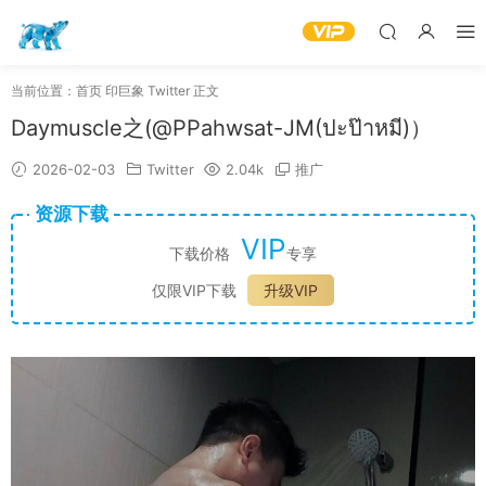
当前位置：
首页
印巨象
Twitter
正文
Daymuscle之(@PPahwsat-JM(ปะป๊าหมี)）
2026-02-03
Twitter
2.04k
推广
资源下载
VIP
下载价格
专享
仅限VIP下载
升级VIP