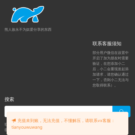
熊人族永不为奴爱分享的东西
联系客服须知
部分用户微信在设置中
开启了加为朋友时需要
验证，在您添加小二
后，小二会重现发起添
加请求，请您确认通过
一下，否则小二无法与
您取得联系）。
搜索
充值未到账，无法充值，不懂解压，请联系vx客服：
联系客服 (添加后告诉客服-来自熊人族咨询问题)
tianyouwuwang
微信客服（tianyouwuwang）
升级了 月熊vip