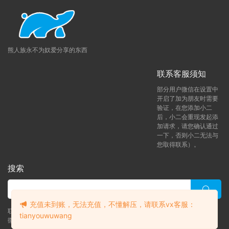
熊人族永不为奴爱分享的东西
联系客服须知
部分用户微信在设置中
开启了加为朋友时需要
验证，在您添加小二
后，小二会重现发起添
加请求，请您确认通过
一下，否则小二无法与
您取得联系）。
搜索
充值未到账，无法充值，不懂解压，请联系vx客服：
联系客服 (添加后告诉客服-来自熊人族咨询问题)
tianyouwuwang
微信客服（tianyouwuwang）
升级了 月熊vip