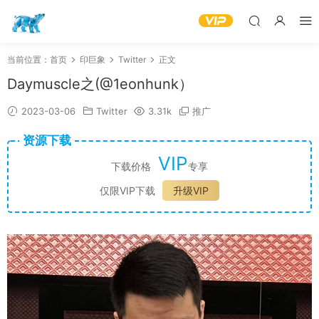
当前位置：
首页
印巨象
Twitter
正文
Daymuscle之(@1eonhunk）
2023-03-06
Twitter
3.31k
推广
资源下载
VIP
下载价格
专享
仅限VIP下载
升级VIP