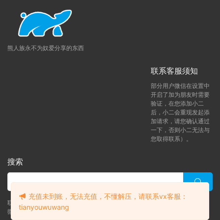
会员账号可查看本教程
（会员获取教程）
如果打开后
视频显示失败，刷新下页面即可。
♥解压方法：
本网站大部分文件均采用分卷压缩，下
载时，请务必全部下载下来后解压第一个压缩包即
熊人族永不为奴爱分享的东西
可，文件下载后务必阅读「点击下载」下方的文字。
联系客服须知
♥解压密码：
请在获取会员后，依次点击「立即下
载」-然后「点击下载」下方有一段文字，请认真阅
部分用户微信在设置中
开启了加为朋友时需要
读下！！！
验证，在您添加小二
提示无法解压：
压缩包使用了最新的
RAR4和Z7压缩
后，小二会重现发起添
加请求，请您确认通过
方案
，
并且我使用的是
WinRAR
这款软件
压缩的。如
一下，否则小二无法与
果你无法解压可以尝试使用这个软件解压。Mac电脑
您取得联系）。
可以尝试使用
MacZip
解压软件。
下载后提示解压失败
：
请尝试使用RAR自带修复功
搜索
能，如依然无法解压请重新下载。
解压后视频无法播放：部分视频使用H256格式压
缩，请下载支持H256格式播放器
充值未到账，无法充值，不懂解压，请联系vx客服：
联系客服 (添加后告诉客服-来自熊人族咨询问题)
tianyouwuwang
这里小编给大家准备了一些好用的软件工具，你们可
微信客服（tianyouwuwang）
升级了 年熊vip