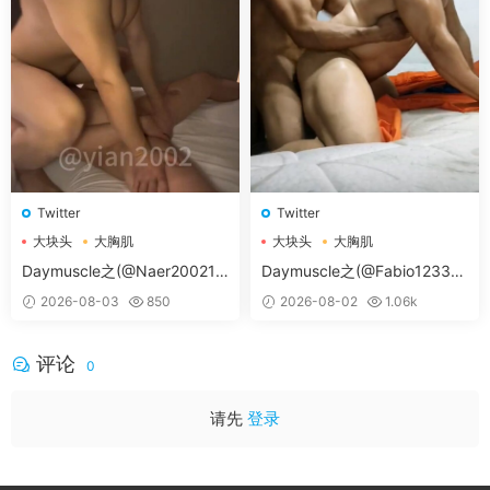
常见问题解决方案
Twitter
Twitter
大块头
大胸肌
大块头
大胸肌
大胸肌肉男
大胸肌肉男
本网站为一次付费全站免费模式
。
Daymuscle之(@Naer20021-
Daymuscle之(@Fabio12333-
@纳尔）
@辛叔是个G）
♥无法获取邮箱验证码：
如修改密码时无法收到邮箱
2026-08-03
850
2026-08-02
1.06k
信息，请手动登陆您的邮箱后刷新一下，或者联系
微
信客服（tianyouwuwang）
后台帮您修改。
评论
0
如需求片请跳转论坛
求片区
留言，如碰到问题请转论
坛
问题反馈区
留言。
请先
登录
付费
后未获得卡号卡密：
付款
后稍几秒，不要关闭页
面，或者到付款页顶上「订单查询」进行查询。
会员与密码获取教程
：
不知如何使用密码和如何获取