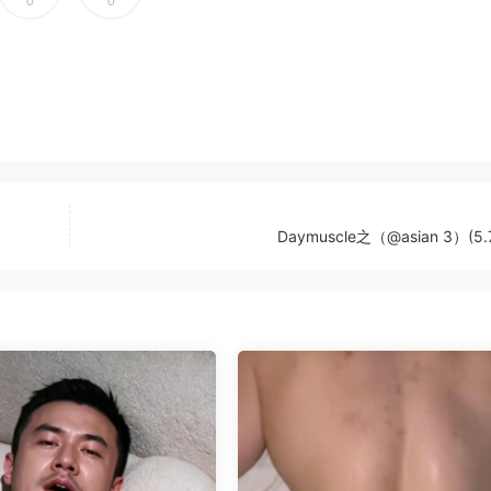
0
0
Daymuscle之（@asian 3）(5.