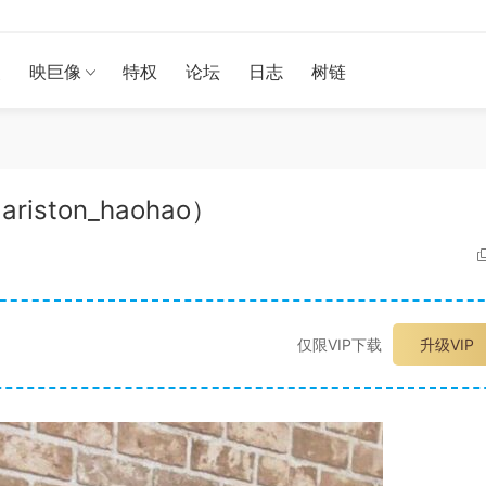
漫
映巨像
特权
论坛
日志
树链
ariston_haohao）
仅限VIP下载
升级VIP