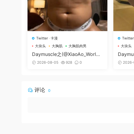
Twitter
·
卡漫
Twitter
大块头
大胸肌
大胸肌肉男
大块头
Daymuscle之(@XiaoAo_World-
Daymu
@XiaoAo.art）
79-@
2026-08-05
928
0
2026-
评论
0