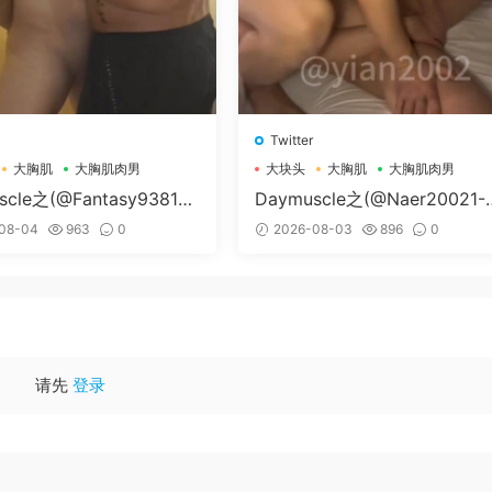
Twitter
大胸肌
大胸肌肉男
大块头
大胸肌
大胸肌肉男
scle之(@Fantasy938155
Daymuscle之(@Naer20021-
孔控Kong）
纳尔）
08-04
963
0
2026-08-03
896
0
请先
登录