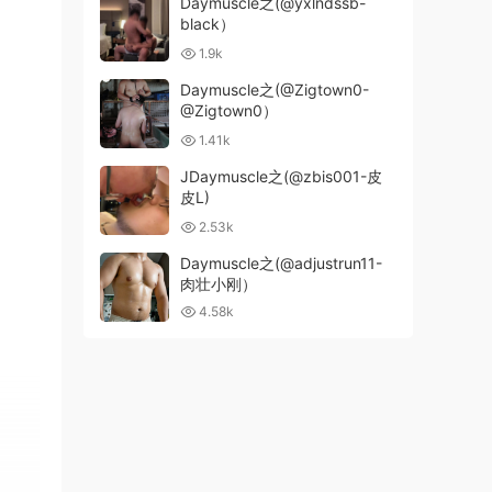
Daymuscle之(@yxlndssb-
black）
1.9k
Daymuscle之(@Zigtown0-
@Zigtown0）
1.41k
JDaymuscle之(@zbis001-皮
皮L)
2.53k
Daymuscle之(@adjustrun11-
肉壮小刚）
4.58k