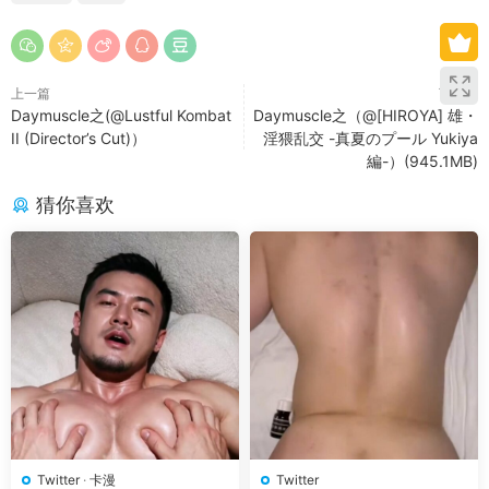
上一篇
下一篇
Daymuscle之(@Lustful Kombat
Daymuscle之（@[HIROYA] 雄・
II (Director’s Cut)）
淫猥乱交 -真夏のプール Yukiya
編-）(945.1MB)
猜你喜欢
Twitter
·
卡漫
Twitter