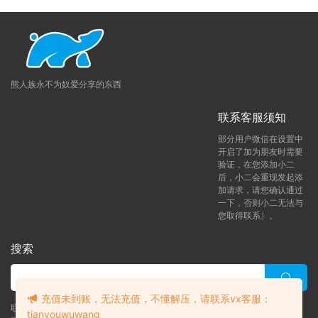
熊人族永不为奴爱分享的东西
联系客服须知
部分用户微信在设置中
开启了加为朋友时需要
验证，在您添加小二
后，小二会重现发起添
加请求，请您确认通过
一下，否则小二无法与
您取得联系）。
搜索
充值未到账，无法充值，不懂解压，请联系vx客服：
联系客服 (添加后告诉客服-来自熊人族咨询问题)
tianyouwuwang