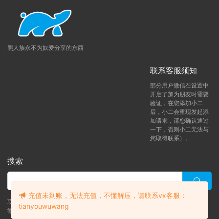
熊人族永不为奴爱分享的东西
联系客服须知
部分用户微信在设置中
开启了加为朋友时需要
验证，在您添加小二
后，小二会重现发起添
加请求，请您确认通过
一下，否则小二无法与
您取得联系）。
搜索
充值未到账，无法充值，不懂解压，请联系vx客服：
联系客服 (添加后告诉客服-来自熊人族咨询问题)
tianyouwuwang
微信客服（tianyouwuwang）
升级了 月熊vip