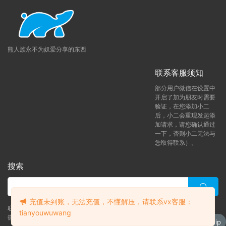
熊人族永不为奴爱分享的东西
联系客服须知
部分用户微信在设置中
开启了加为朋友时需要
验证，在您添加小二
后，小二会重现发起添
加请求，请您确认通过
一下，否则小二无法与
您取得联系）。
搜索
充值未到账，无法充值，不懂解压，请联系vx客服：
联系客服 (添加后告诉客服-来自熊人族咨询问题)
tianyouwuwang
微信客服（tianyouwuwang）
升级了 月熊vip