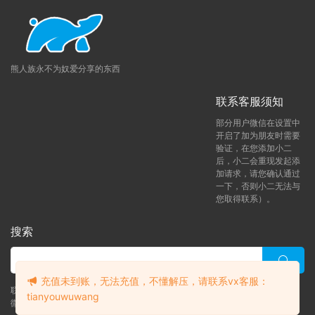
熊人族永不为奴爱分享的东西
联系客服须知
部分用户微信在设置中
开启了加为朋友时需要
验证，在您添加小二
后，小二会重现发起添
加请求，请您确认通过
一下，否则小二无法与
您取得联系）。
搜索
充值未到账，无法充值，不懂解压，请联系vx客服：
联系客服 (添加后告诉客服-来自熊人族咨询问题)
tianyouwuwang
微信客服（tianyouwuwang）
升级了 年熊vip