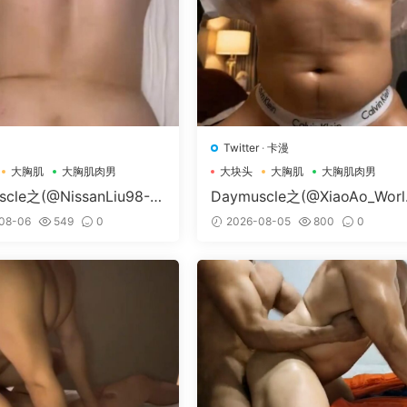
Twitter
·
卡漫
大胸肌
大胸肌肉男
大块头
大胸肌
大胸肌肉男
scle之(@NissanLiu98-@
Daymuscle之(@XiaoAo_Worl
n98）
@XiaoAo.art）
08-06
549
0
2026-08-05
800
0