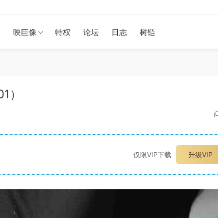
漫
映巨像
特权
论坛
日志
树链
01）
仅限VIP下载
升级VIP