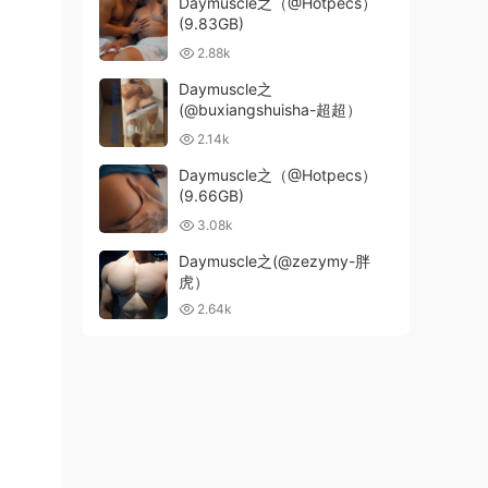
Daymuscle之（@Hotpecs）
(9.83GB)
2.88k
Daymuscle之
(@buxiangshuisha-超超）
2.14k
Daymuscle之（@Hotpecs）
(9.66GB)
3.08k
Daymuscle之(@zezymy-胖
虎）
2.64k