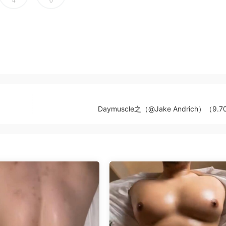
4
0
Daymuscle之（@Jake Andrich）（9.