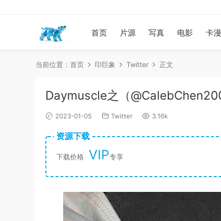
首页
片源
写真
电影
卡
当前位置：
首页
印巨象
Twitter
正文
Daymuscle之（@CalebChen20
2023-01-05
Twitter
3.16k
资源下载
VIP
下载价格
专享