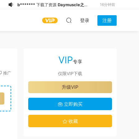
b*******
下载了资源
Daymuscle之
18分钟前
(@kumainai-곰없)
K******0
下载了资源
Daymuscle之
19分钟前
登录
注册
(@max06734521-@大王）
b*******
下载了资源
Daymuscle之
20分钟前
(@KevinLeeYoung92-
i*******
下载了资源
Daymuscle之（@
21分钟前
KevinLeeYoung）
既婚ノンケX Married Straight X）
b*******
下载了资源
Daymuscle之
22分钟前
（27.9GB）
(@muscle_kengo-Ｋ_Ｅ_Ｎ_Ｇ_Ｏ）
u****r
下载了资源
Daymuscle之（@既
22分钟前
VIP
婚ノンケX Married Straight X）
i*******
下载了资源
Daymuscle之
22分钟前
专享
（27.9GB）
(@Museumans-@Museuman）
t*******
加入了本站
22分钟前
推广
仅限VIP下载
b*******
下载了资源
Daymuscle之
14分钟前
升级VIP
(@makuokm-MARK
b*******
下载了资源
Daymuscle之
16分钟前
(@AbuzzMn-Rvopll
立即购买
收藏