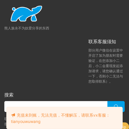
熊人族永不为奴爱分享的东西
联系客服须知
部分用户微信在设置中
开启了加为朋友时需要
验证，在您添加小二
后，小二会重现发起添
加请求，请您确认通过
一下，否则小二无法与
您取得联系）。
搜索
充值未到账，无法充值，不懂解压，请联系vx客服：
联系客服 (添加后告诉客服-来自熊人族咨询问题)
tianyouwuwang
升级了 年熊vip
微信客服（tianyouwuwang）