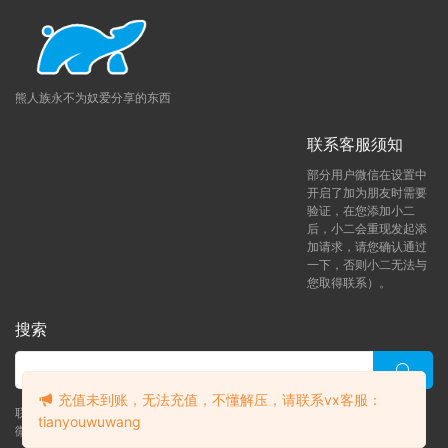
熊人族永不为奴爱分享的东西
联系客服须知
部分用户微信在设置中
开启了加为朋友时需要
验证，在您添加小二
后，小二会重现发起添
加请求，请您确认通过
一下，否则小二无法与
您取得联系）。
搜索
充值未到账，无法充值，不懂解压，请联系vx客服：
联系客服 (添加后告诉客服-来自熊人族咨询问题)
tianyouwuwang
微信客服（tianyouwuwang）
升级了 月熊vip