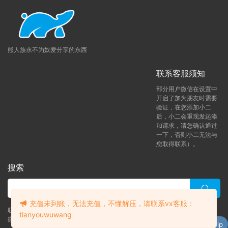
熊人族永不为奴爱分享的东西
联系客服须知
部分用户微信在设置中
开启了加为朋友时需要
验证，在您添加小二
后，小二会重现发起添
加请求，请您确认通过
一下，否则小二无法与
您取得联系）。
搜索
充值未到账，无法充值，不懂解压，请联系vx客服：
联系客服 (添加后告诉客服-来自熊人族咨询问题)
tianyouwuwang
升级了 月熊vip
微信客服（tianyouwuwang）