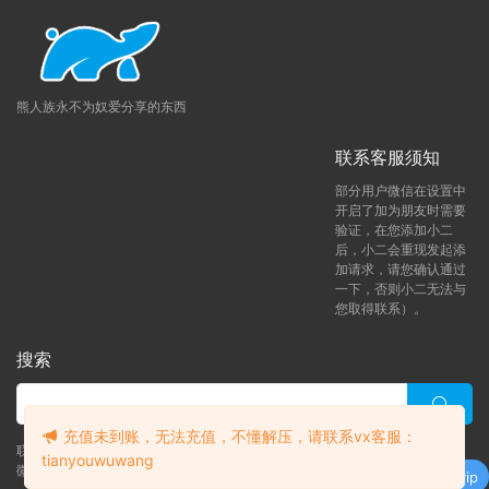
熊人族永不为奴爱分享的东西
联系客服须知
部分用户微信在设置中
开启了加为朋友时需要
验证，在您添加小二
后，小二会重现发起添
加请求，请您确认通过
一下，否则小二无法与
您取得联系）。
搜索
充值未到账，无法充值，不懂解压，请联系vx客服：
联系客服 (添加后告诉客服-来自熊人族咨询问题)
tianyouwuwang
升级了 月熊vip
微信客服（tianyouwuwang）