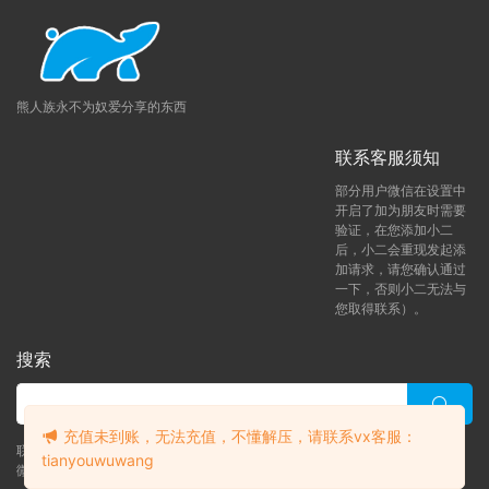
熊人族永不为奴爱分享的东西
联系客服须知
部分用户微信在设置中
开启了加为朋友时需要
验证，在您添加小二
后，小二会重现发起添
加请求，请您确认通过
一下，否则小二无法与
您取得联系）。
搜索
充值未到账，无法充值，不懂解压，请联系vx客服：
联系客服 (添加后告诉客服-来自熊人族咨询问题)
tianyouwuwang
微信客服（tianyouwuwang）
升级了 月熊vip