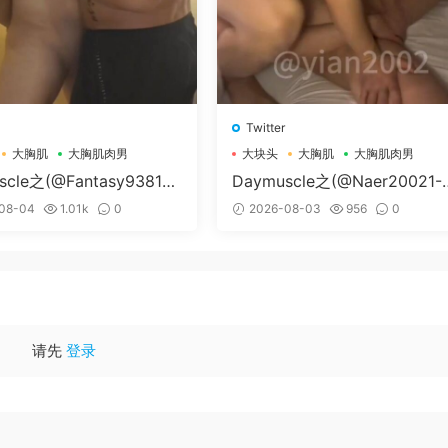
Twitter
大胸肌
大胸肌肉男
大块头
大胸肌
大胸肌肉男
scle之(@Fantasy938155
Daymuscle之(@Naer20021-
孔控Kong）
纳尔）
08-04
1.01k
0
2026-08-03
956
0
请先
登录