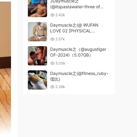
JDaymuscle之
(@itspastawater-three of
swords
2.42k
Daymuscle之(@ WUFAN
LOVE 02 [PHYSICAL
EDUCATION COACH 03）
2.57k
Daymuscle之（@augustiger
OF-2024)（5.07GB）
3.05k
Daymuscle之(@fitness_ruby-
儒比)
2.36k