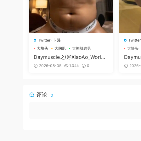
Twitter
·
卡漫
Twitter
大块头
大胸肌
大胸肌肉男
大块头
Daymuscle之(@XiaoAo_World-
Daymu
@XiaoAo.art）
79-@
2026-08-05
1.04k
0
2026-
评论
0