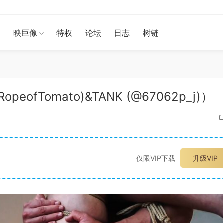
漫
映巨像
特权
论坛
日志
树链
opeofTomato)&TANK (@67062p_j)）
仅限VIP下载
升级VIP