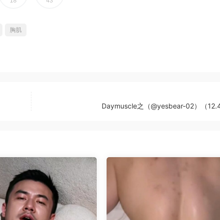
18
43
胸肌
Daymuscle之（@yesbear-02）（12