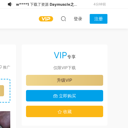
l******3
下载了资源
Daymuscle之
6分钟前
(@bigbigbiue-@BBb）
w****1
下载了资源
Daymuscle之
6分钟前
登录
注册
(@Museumans-@Museuman）
飞***�
下载了资源
Daymuscle之
7分钟前
（@Mấy anh trai thẳng HN, đẹp vãi
w****1
下载了资源
Daymuscle之（@
7分钟前
chưởng, lại thích bị chơi lỗ）
维皓）（1.21GB）
1*****1
加入了本站
11分钟前
（14.5GB）
d*******
下载了资源
Daymuscle之
11分钟前
VIP
（@jen_k)（1.59GB）
z****1
下载了资源
Daymuscle之
17分钟前
专享
（@Rio 2）（17.4GB）
z****1
下载了资源
Daymuscle之
19分钟前
推广
仅限VIP下载
（@Daddy May Love v.17d ANDROID-
l******3
下载了资源
Daymuscle之
38秒前
升级VIP
卡漫）（27.8MB）
(@bigb1ackd0g-狴陽）
立即购买
收藏