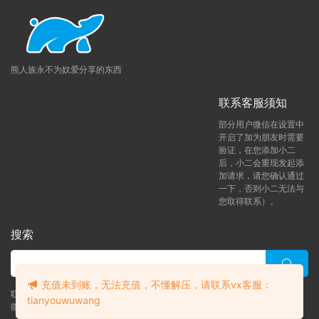
熊人族永不为奴爱分享的东西
联系客服须知
部分用户微信在设置中
开启了加为朋友时需要
验证，在您添加小二
后，小二会重现发起添
加请求，请您确认通过
一下，否则小二无法与
您取得联系）。
搜索
充值未到账，无法充值，不懂解压，请联系vx客服：
联系客服 (添加后告诉客服-来自熊人族咨询问题)
tianyouwuwang
微信客服（tianyouwuwang）
升级了 月熊vip