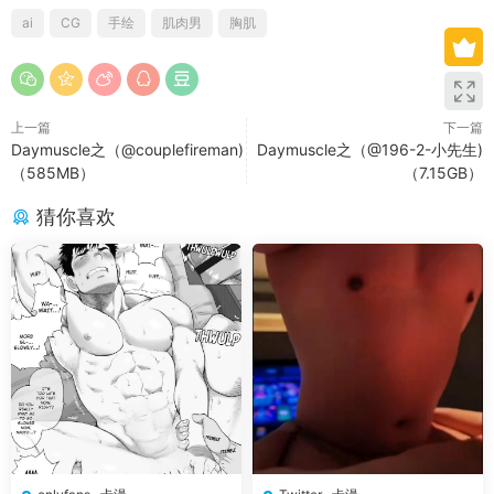
ai
CG
手绘
肌肉男
胸肌
上一篇
下一篇
Daymuscle之（@couplefireman)
Daymuscle之（@196-2-小先生)
（585MB）
（7.15GB）
猜你喜欢