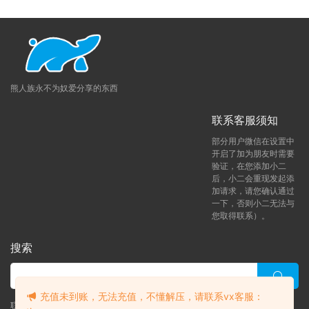
会员账号可查看本教程
（会员获取教程）
如果打开后
视频显示失败，刷新下页面即可。
♥解压方法：
本网站大部分文件均采用分卷压缩，下
载时，请务必全部下载下来后解压第一个压缩包即
可，文件下载后务必阅读「点击下载」下方的文字。
熊人族永不为奴爱分享的东西
♥解压密码：
请在获取会员后，依次点击「立即下
载」-然后「点击下载」下方有一段文字，请认真阅
联系客服须知
读下！！！
部分用户微信在设置中
提示无法解压：
压缩包使用了最新的
RAR4和Z7压缩
开启了加为朋友时需要
方案
，
并且我使用的是
WinRAR
这款软件
压缩的。如
验证，在您添加小二
果你无法解压可以尝试使用这个软件解压。Mac电脑
后，小二会重现发起添
加请求，请您确认通过
可以尝试使用
MacZip
解压软件。
一下，否则小二无法与
下载后提示解压失败
：
请尝试使用RAR自带修复功
您取得联系）。
能，如依然无法解压请重新下载。
解压后视频无法播放：部分视频使用H256格式压
搜索
缩，请下载支持H256格式播放器
这里小编给大家准备了一些好用的软件工具，你们可
充值未到账，无法充值，不懂解压，请联系vx客服：
以用来方便的处理下载下来的文件
（软件工具）
联系客服 (添加后告诉客服-来自熊人族咨询问题)