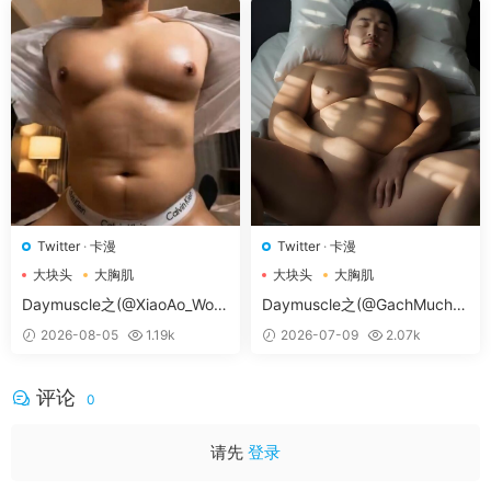
常见问题解决方案
Twitter
·
卡漫
Twitter
·
卡漫
本网站为一次付费全站免费模式
。
大块头
大胸肌
大块头
大胸肌
♥无法获取邮箱验证码：
如修改密码时无法收到邮箱
大胸肌肉男
大胸肌肉男
Daymuscle之(@XiaoAo_Worl
Daymuscle之(@GachMuch4
信息，请手动登陆您的邮箱后刷新一下，或者联系
微
d-@XiaoAo.art）
U-@Asian Bears）
信客服（tianyouwuwang）
后台帮您修改。
2026-08-05
1.19k
2026-07-09
2.07k
如需求片请跳转论坛
求片区
留言，如碰到问题请转论
坛
问题反馈区
留言。
评论
0
付费
后未获得卡号卡密：
付款
后稍几秒，不要关闭页
面，或者到付款页顶上「订单查询」进行查询。
请先
登录
会员与密码获取教程
：
不知如何使用密码和如何获取