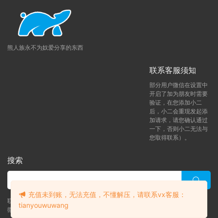
熊人族永不为奴爱分享的东西
联系客服须知
部分用户微信在设置中
开启了加为朋友时需要
验证，在您添加小二
后，小二会重现发起添
加请求，请您确认通过
一下，否则小二无法与
您取得联系）。
搜索
充值未到账，无法充值，不懂解压，请联系vx客服：
联系客服 (添加后告诉客服-来自熊人族咨询问题)
tianyouwuwang
微信客服（tianyouwuwang）
升级了 月熊vip