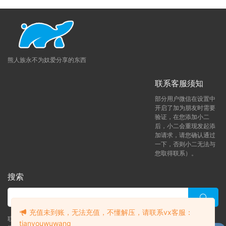
熊人族永不为奴爱分享的东西
联系客服须知
部分用户微信在设置中
开启了加为朋友时需要
验证，在您添加小二
后，小二会重现发起添
加请求，请您确认通过
一下，否则小二无法与
您取得联系）。
搜索
充值未到账，无法充值，不懂解压，请联系vx客服：
联系客服 (添加后告诉客服-来自熊人族咨询问题)
tianyouwuwang