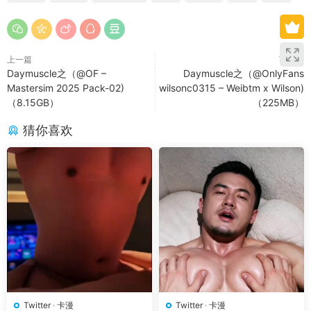
上一篇
下一篇
Daymuscle之（@OF –
Daymuscle之（@OnlyFans
Mastersim 2025 Pack-02)
wilsonc0315 – Weibtm x Wilson)
（8.15GB）
（225MB）
猜你喜欢
Twitter
·
卡漫
Twitter
·
卡漫