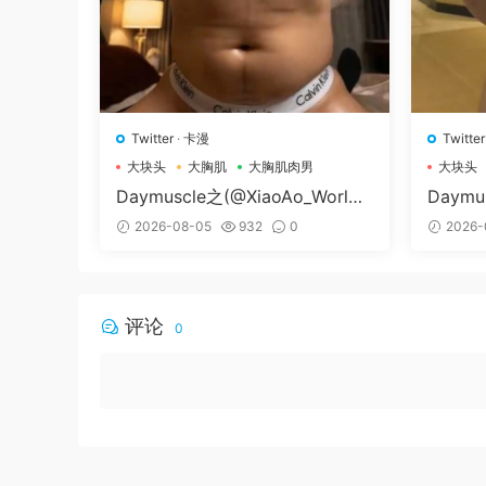
Twitter
·
卡漫
Twitter
大块头
大胸肌
大胸肌肉男
大块头
Daymuscle之(@XiaoAo_World-
Daymu
@XiaoAo.art）
79-@
2026-08-05
932
0
2026-
评论
0