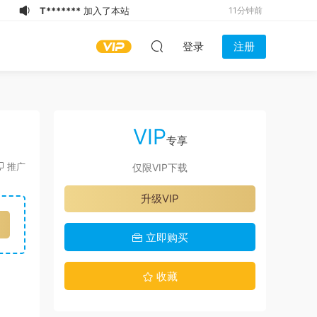
T*******
加入了本站
11分钟前
l*****n
下载了资源
Daymuscle之
12分钟前
登录
注册
(@bigbigbiue-@BBb）
H***o
登录了本站
16分钟前
4*******
下载了资源
Daymuscle之
23分钟前
（@维皓）（1.21GB）
f*******
下载了资源
Daymuscle之（@
1小时前
维皓）（1.21GB）
S*******
下载了资源
Daymuscle之
2小时前
VIP
（@既婚ノンケX Married Straight X）
S*******
下载了资源
Daymuscle之
2小时前
专享
（27.9GB）
(@Museumans-@Museuman）
S*******
下载了资源
Daymuscle之
2小时前
推广
仅限VIP下载
（@维皓）（1.21GB）
S*******
下载了资源
Daymuscle之
2小时前
升级VIP
(@bigbigbiue-@BBb）
t*******
加入了本站
10分钟前
立即购买
收藏