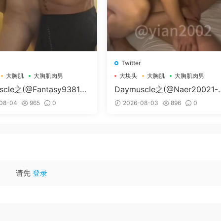
Twitter
大胸肌
大胸肌肉男
大块头
大胸肌
大胸肌肉男
scle之(@Fantasy938155
Daymuscle之(@Naer20021-
孔控Kong）
纳尔）
08-04
965
0
2026-08-03
896
0
请先
登录