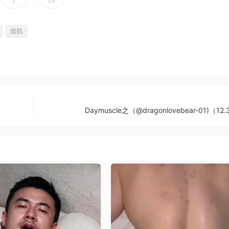
2
26
腹肌
Daymuscle之（@dragonlovebear-01)（12