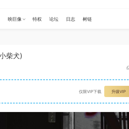
漫
映巨像
特权
论坛
日志
树链
A-小柴犬)
仅限VIP下载
升级VIP