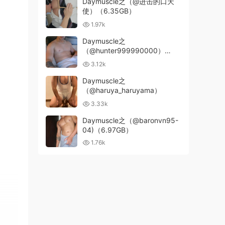
Daymuscle之（@进击的口天
使）（6.35GB）
1.97k
Daymuscle之
（@hunter999990000）
(3.74GB)
3.12k
Daymuscle之
（@haruya_haruyama）
3.33k
Daymuscle之（@baronvn95-
04)（6.97GB）
1.76k