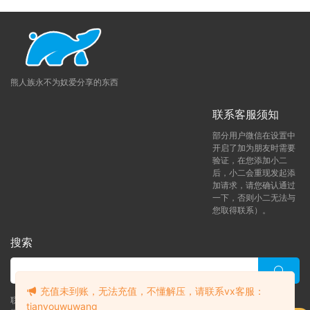
熊人族永不为奴爱分享的东西
联系客服须知
部分用户微信在设置中
开启了加为朋友时需要
验证，在您添加小二
后，小二会重现发起添
加请求，请您确认通过
一下，否则小二无法与
您取得联系）。
搜索
充值未到账，无法充值，不懂解压，请联系vx客服：
联系客服 (添加后告诉客服-来自熊人族咨询问题)
tianyouwuwang