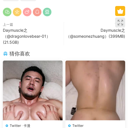
上一篇
下一篇
Daymuscle之
Daymuscle之
（@dragonlovebear-01）
（@someonezhuang）(399MB)
(21.5GB)
猜你喜欢
Twitter
·
卡漫
Twitter