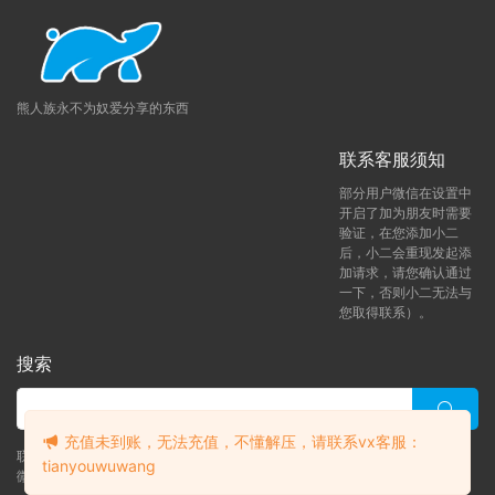
熊人族永不为奴爱分享的东西
联系客服须知
部分用户微信在设置中
开启了加为朋友时需要
验证，在您添加小二
后，小二会重现发起添
加请求，请您确认通过
一下，否则小二无法与
您取得联系）。
搜索
充值未到账，无法充值，不懂解压，请联系vx客服：
联系客服 (添加后告诉客服-来自熊人族咨询问题)
tianyouwuwang
微信客服（tianyouwuwang）
升级了 月熊vip