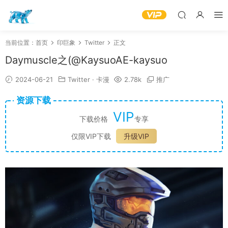
当前位置：
首页
印巨象
Twitter
正文
Daymuscle之(@KaysuoAE-kaysuo
2024-06-21
Twitter
·
卡漫
2.78k
推广
资源下载
VIP
下载价格
专享
仅限VIP下载
升级VIP