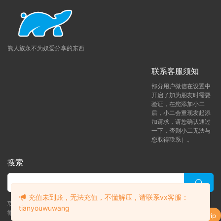
熊人族永不为奴爱分享的东西
联系客服须知
部分用户微信在设置中
开启了加为朋友时需要
验证，在您添加小二
后，小二会重现发起添
加请求，请您确认通过
一下，否则小二无法与
您取得联系）。
搜索
充值未到账，无法充值，不懂解压，请联系vx客服：
联系客服 (添加后告诉客服-来自熊人族咨询问题)
tianyouwuwang
升级了 月熊vip
微信客服（tianyouwuwang）