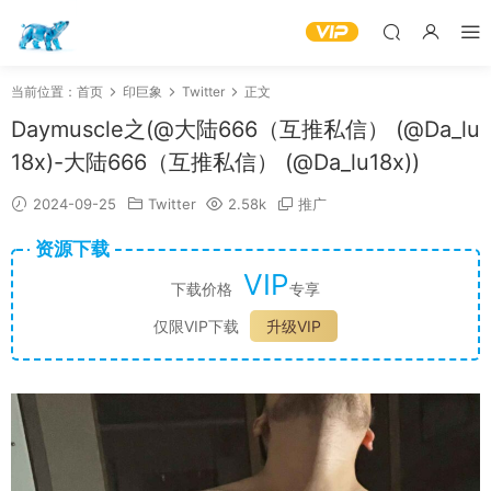
当前位置：
首页
印巨象
Twitter
正文
Daymuscle之(@大陆666（互推私信） (@Da_lu
18x)-大陆666（互推私信） (@Da_lu18x))
2024-09-25
Twitter
2.58k
推广
资源下载
VIP
下载价格
专享
仅限VIP下载
升级VIP