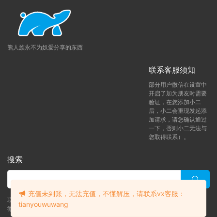
熊人族永不为奴爱分享的东西
联系客服须知
部分用户微信在设置中
开启了加为朋友时需要
验证，在您添加小二
后，小二会重现发起添
加请求，请您确认通过
一下，否则小二无法与
您取得联系）。
搜索
充值未到账，无法充值，不懂解压，请联系vx客服：
联系客服 (添加后告诉客服-来自熊人族咨询问题)
tianyouwuwang
微信客服（tianyouwuwang）
升级了 年熊vip