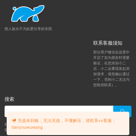
熊人族永不为奴爱分享的东西
联系客服须知
部分用户微信在设置中
开启了加为朋友时需要
验证，在您添加小二
后，小二会重现发起添
加请求，请您确认通过
一下，否则小二无法与
您取得联系）。
搜索
常见问题解决方案
充值未到账，无法充值，不懂解压，请联系vx客服：
联系客服 (添加后告诉客服-来自熊人族咨询问题)
tianyouwuwang
微信客服（tianyouwuwang）
升级了 月熊vip
本网站为一次付费全站免费模式
。