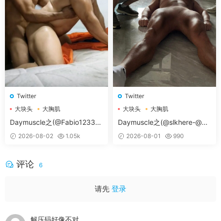
Twitter
Twitter
大块头
大胸肌
大块头
大胸肌
大胸肌肉男
大胸肌肉男
Daymuscle之(@Fabio12333-
Daymuscle之(@slkhere-@元
@辛叔是个G）
气精牛）
2026-08-02
1.05k
2026-08-01
990
评论
6
请先
登录
解压码好像不对