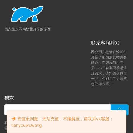
熊人族永不为奴爱分享的东西
联系客服须知
部分用户微信在设置中
开启了加为朋友时需要
验证，在您添加小二
后，小二会重现发起添
加请求，请您确认通过
一下，否则小二无法与
您取得联系）。
搜索
充值未到账，无法充值，不懂解压，请联系vx客服：
联系客服 (添加后告诉客服-来自熊人族咨询问题)
tianyouwuwang
微信客服（tianyouwuwang）
升级了 年熊vip