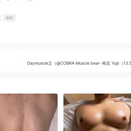
4
18
腹肌
Daymuscle之（@COBRA-Muscle bear- 裕志 Yuji)（13