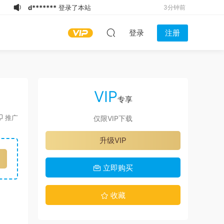
w*******
下载了资源
Daymuscle之
4分钟前
(@Museumans-@Museuman）
A*****9
下载了资源
Daymuscle之
6分钟前
登录
注册
(@Museumans-@Museuman）
l*****g
下载了资源
Daymuscle之
17分钟前
(@wertyihhvcvjko-@Oscar）
l*****g
下载了资源
Daymuscle之
19分钟前
(@NissanLiu98-@Nissan98）
l*****g
下载了资源
Daymuscle之
19分钟前
(@Museumans-@Museuman）
u****r
下载了资源
Daymuscle之（@既
25分钟前
VIP
婚ノンケX Married Straight X）
f*******
登录了本站
36分钟前
专享
（27.9GB）
x**c
下载了资源
Daymuscle之
36分钟前
推广
仅限VIP下载
(@Museumans-@Museuman）
a*******
加入了本站
26秒前
升级VIP
d*******
登录了本站
3分钟前
立即购买
收藏