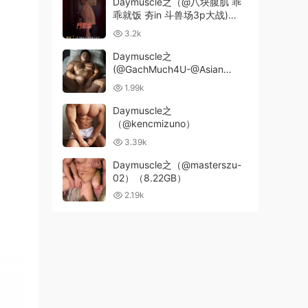
Daymuscle之（@八块腹肌 乖
乖就饭 夯in 斗兽场3p大战)
（898.MB）
3.2k
Daymuscle之
(@GachMuch4U-@Asian
Bears）
1.99k
Daymuscle之
（@kencmizuno）
3.39k
Daymuscle之（@masterszu-
02）（8.22GB）
2.19k