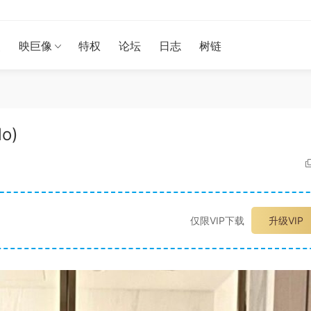
漫
映巨像
特权
论坛
日志
树链
lo)
仅限VIP下载
升级VIP