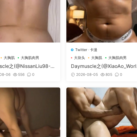
Twitter
·
卡漫
大胸肌
大胸肌肉男
大块头
大胸肌
大胸肌肉男
scle之(@NissanLiu98-@
Daymuscle之(@XiaoAo_Worl
n98）
@XiaoAo.art）
08-06
556
0
2026-08-05
805
0