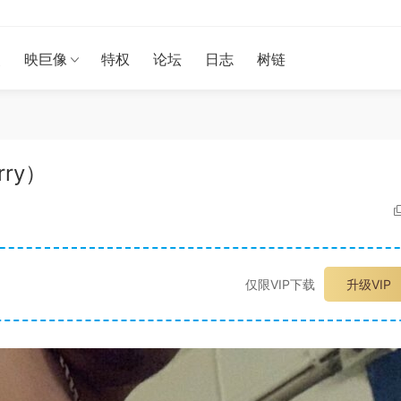
漫
映巨像
特权
论坛
日志
树链
rry）
仅限VIP下载
升级VIP