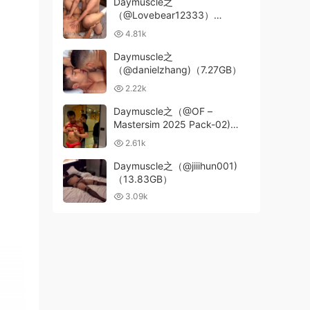
Daymuscle之
（@Lovebear12333）
(23.14GB)
4.81k
Daymuscle之
（@danielzhang)（7.27GB）
2.22k
Daymuscle之（@OF –
Mastersim 2025 Pack-02)
（8.15GB）
2.61k
Daymuscle之（@jiiihun001)
（13.83GB）
3.09k