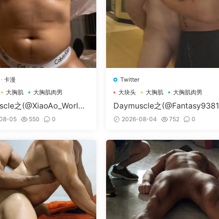
·
卡漫
Twitter
大胸肌
大胸肌肉男
大块头
大胸肌
大胸肌肉男
scle之(@XiaoAo_World-
Daymuscle之(@Fantasy938
Ao.art）
79-@孔控Kong）
08-05
550
0
2026-08-04
752
0