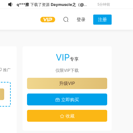
q***擦
下载了资源
Daymuscle之
6分钟前
(@dadadaweilo-伟伟）
q***擦
下载了资源
Daymuscle之
8分钟前
登录
注册
(@artbynaddy-Naddy）
q***擦
下载了资源
Daymuscle之
10分钟前
(@chun_7e-駿奇紓壓）
q***擦
下载了资源
Daymuscle之
13分钟前
（@Chuot Chelseaa Va Em Bot）
q***擦
下载了资源
Daymuscle之
14分钟前
(2.44GB)
（@oseph The Blessed
U******d
下载了资源
Daymuscle之
16分钟前
VIP
Bodybuilder）(993.8MB)
（@Daddy May Love v.17d ANDROID-
q***擦
下载了资源
Daymuscle之
19分钟前
专享
卡漫）（27.8MB）
（@FC2 PVV）(19.5GB)
q***擦
下载了资源
Daymuscle之
20分钟前
推广
仅限VIP下载
(@maowei00347740-健身臭襪奴）
h******n
下载了资源
Daymuscle之
30秒前
升级VIP
（@federicolu7 ）（4.83GB）
q***擦
下载了资源
Daymuscle之（@
5分钟前
潮吹少主）(21.3GB)
立即购买
收藏