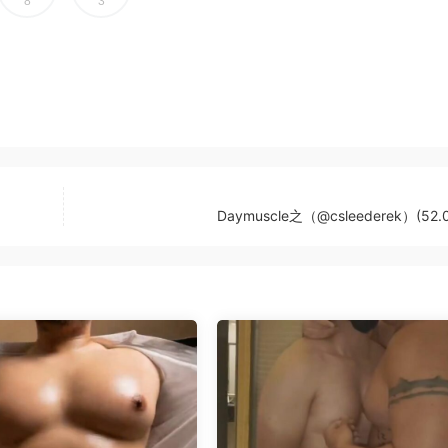
8
3
Daymuscle之（@csleederek）(52.