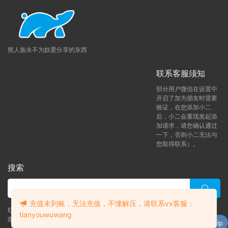
熊人族永不为奴爱分享的东西
联系客服须知
部分用户微信在设置中
开启了加为朋友时需要
验证，在您添加小二
后，小二会重现发起添
加请求，请您确认通过
一下，否则小二无法与
您取得联系）。
搜索
充值未到账，无法充值，不懂解压，请联系vx客服：
联系客服 (添加后告诉客服-来自熊人族咨询问题)
tianyouwuwang
升级了 月熊vip
微信客服（tianyouwuwang）