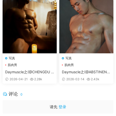
常见问题解决方案
写真
写真
肌肉男
本网站为一次付费全站免费模式
肌肉男
。
♥无法获取邮箱验证码：
如修改密码时无法收到邮箱
Daymuscle之(@CHENGDU M
Daymuscle之(@ABSTINENC
EMORIES)
E 08 PART 04)
信息，请手动登陆您的邮箱后刷新一下，或者联系
微
2026-04-21
2.28k
2026-02-14
2.43k
信客服（tianyouwuwang）
后台帮您修改。
如需求片请跳转论坛
求片区
留言，如碰到问题请转论
评论
0
坛
问题反馈区
留言。
付费
后未获得卡号卡密：
付款
后稍几秒，不要关闭页
请先
登录
面，或者到付款页顶上「订单查询」进行查询。