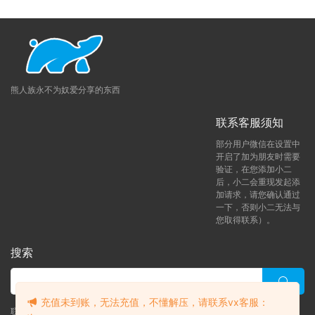
会员与密码获取教程
：
不知如何使用密码和如何获取
会员账号可查看本教程
（会员获取教程）
如果打开后
视频显示失败，刷新下页面即可。
♥解压方法：
本网站大部分文件均采用分卷压缩，下
载时，请务必全部下载下来后解压第一个压缩包即
熊人族永不为奴爱分享的东西
可，文件下载后务必阅读「点击下载」下方的文字。
♥解压密码：
请在获取会员后，依次点击「立即下
联系客服须知
载」-然后「点击下载」下方有一段文字，请认真阅
读下！！！
部分用户微信在设置中
开启了加为朋友时需要
提示无法解压：
压缩包使用了最新的
RAR4和Z7压缩
验证，在您添加小二
方案
，
并且我使用的是
WinRAR
这款软件
压缩的。如
后，小二会重现发起添
加请求，请您确认通过
果你无法解压可以尝试使用这个软件解压。Mac电脑
一下，否则小二无法与
可以尝试使用
MacZip
解压软件。
您取得联系）。
下载后提示解压失败
：
请尝试使用RAR自带修复功
能，如依然无法解压请重新下载。
搜索
解压后视频无法播放：部分视频使用H256格式压
缩，请下载支持H256格式播放器
这里小编给大家准备了一些好用的软件工具，你们可
充值未到账，无法充值，不懂解压，请联系vx客服：
联系客服 (添加后告诉客服-来自熊人族咨询问题)