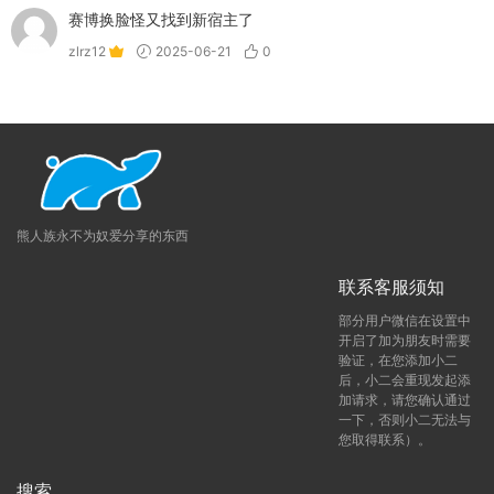
赛博换脸怪又找到新宿主了
zlrz12
2025-06-21
0
熊人族永不为奴爱分享的东西
联系客服须知
部分用户微信在设置中
开启了加为朋友时需要
验证，在您添加小二
后，小二会重现发起添
加请求，请您确认通过
一下，否则小二无法与
您取得联系）。
搜索