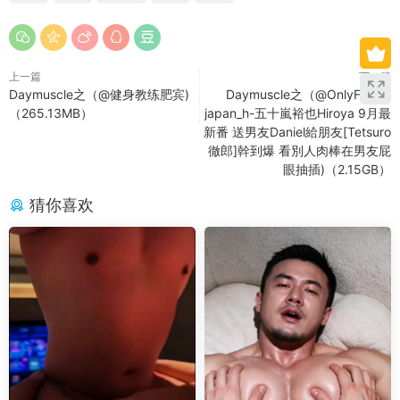
上一篇
下一篇
Daymuscle之（@健身教练肥宾)
Daymuscle之（@OnlyFans –
（265.13MB）
japan_h-五十嵐裕也Hiroya 9月最
新番 送男友Daniel給朋友[Tetsuro
徹郎]幹到爆 看別人肉棒在男友屁
眼抽插)（2.15GB）
猜你喜欢