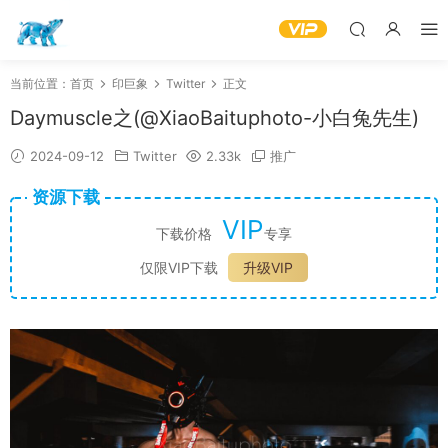
当前位置：
首页
印巨象
Twitter
正文
Daymuscle之(@XiaoBaituphoto-小白兔先生)
2024-09-12
Twitter
2.33k
推广
资源下载
VIP
下载价格
专享
仅限VIP下载
升级VIP