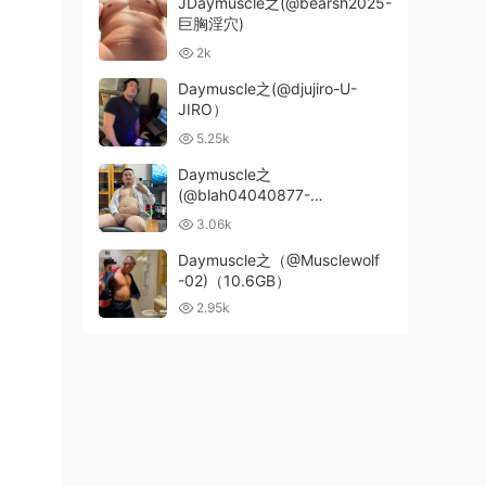
JDaymuscle之(@bearsh2025-
巨胸淫穴)
2k
Daymuscle之(@djujiro-U-
JIRO）
5.25k
Daymuscle之
(@blah04040877-
Ryder_Topology）
3.06k
Daymuscle之（@Musclewolf
-02)（10.6GB）
2.95k