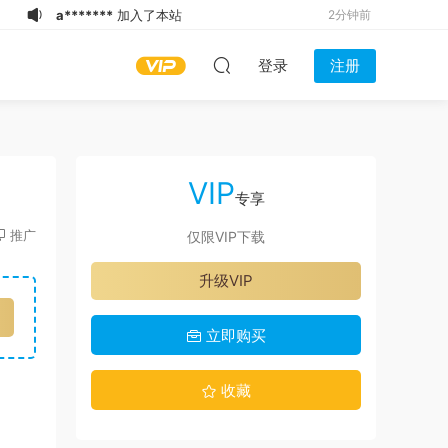
b*******
下载了资源
Daymuscle之
3分钟前
(@3jacky3-三三）
b*******
下载了资源
Daymuscle之
4分钟前
登录
注册
(@NCKY9278-NCKY ✈️ Bangkok
b****k
开通了VIP
4分钟前
26th-28th July）
b****k
登录了本站
4分钟前
b*******
下载了资源
Daymuscle之
7分钟前
(@Thetop1994-指挥调度）
b*******
下载了资源
Daymuscle之
8分钟前
VIP
(@cheetah520-cheetah）
w******0
下载了资源
Daymuscle之
9分钟前
专享
(@Museumans-@Museuman）
大**鱼
下载了资源
Daymuscle之
9分钟前
推广
仅限VIP下载
（@Daddy May Love v.17d ANDROID-
w******0
下载了资源
Daymuscle之
1分钟前
升级VIP
卡漫）（27.8MB）
（@维皓）（1.21GB）
a*******
加入了本站
2分钟前
立即购买
收藏