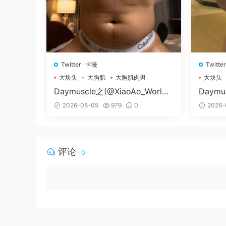
Twitter
·
卡漫
Twitter
大块头
大胸肌
大胸肌肉男
大块头
Daymuscle之(@XiaoAo_World-
Daymu
@XiaoAo.art）
79-@
2026-08-05
979
0
2026-
评论
0