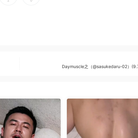
2
0
Daymuscle之（@sasukedaru-02）(9.