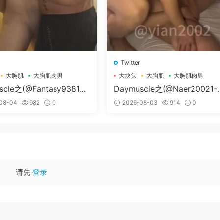
Twitter
大胸肌
大胸肌肉男
大块头
大胸肌
大胸肌肉男
scle之(@Fantasy938155
Daymuscle之(@Naer20021-
孔控Kong）
纳尔）
08-04
982
0
2026-08-03
914
0
请先
登录