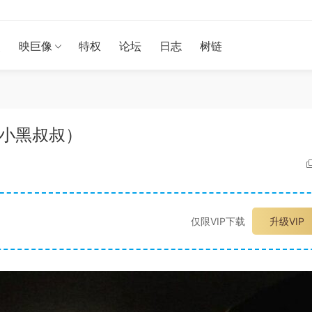
漫
映巨像
特权
论坛
日志
树链
18-小黑叔叔）
仅限VIP下载
升级VIP