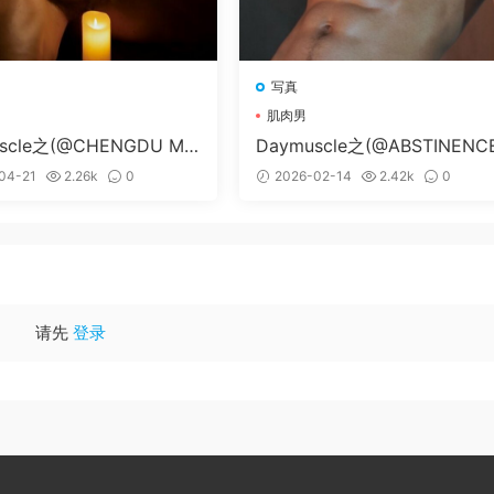
写真
肌肉男
scle之(@CHENGDU ME
Daymuscle之(@ABSTINENC
S)
8 PART 04)
04-21
2.26k
0
2026-02-14
2.42k
0
请先
登录