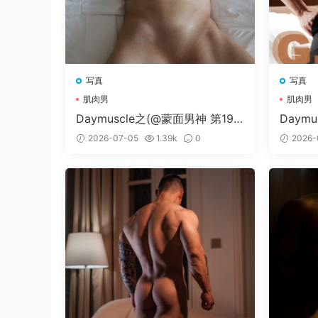
写真
写真
肌肉男
肌肉男
Daymuscle之(@蒙面男神 第196
Daymu
期 VOL 1-2）
02）
2026-07-05
1.39k
0
2026-