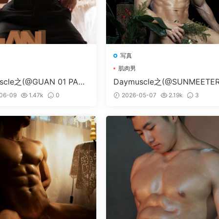
写真
肌肉男
scle之(@GUAN 01 PART
Daymuscle之(@SUNMEETER
1）
06-09
1.47k
0
2026-05-07
2.19k
3