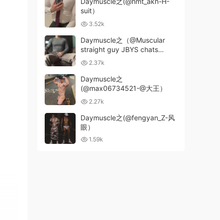
Daymuscle之(@hmt_akh-H-
suit）
3.52k
Daymuscle之（@Muscular
straight guy JBYS chats
privately)（284MB）
2.37k
Daymuscle之
(@max06734521-@大王）
2.27k
Daymuscle之(@fengyan_Z-风
眼）
1.59k