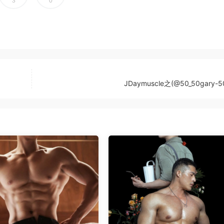
3
0
JDaymuscle之(@50_50gary-