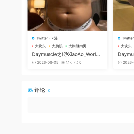
Twitter
·
卡漫
Twitter
大块头
大胸肌
大胸肌肉男
大块头
Daymuscle之(@XiaoAo_World-
Daymu
@XiaoAo.art）
79-@
2026-08-05
1.1k
0
2026-
评论
0