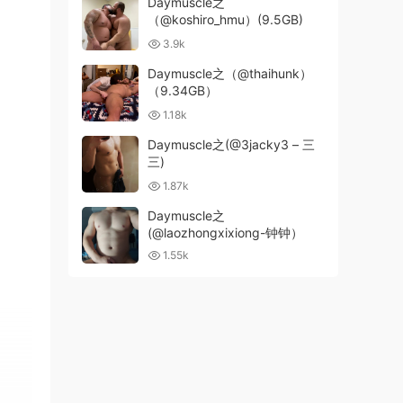
Daymuscle之
（@koshiro_hmu）(9.5GB)
3.9k
Daymuscle之（@thaihunk）
（9.34GB）
1.18k
Daymuscle之(@3jacky3 – 三
三)
1.87k
Daymuscle之
(@laozhongxixiong-钟钟）
1.55k