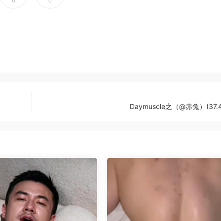
6
0
Daymuscle之（@赤兔）(37.4