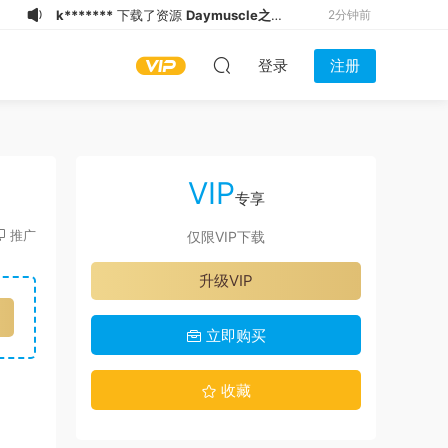
k*******
下载了资源
Daymuscle之
2分钟前
（@Mấy anh trai thẳng HN, đẹp vãi
a*******
下载了资源
Daymuscle之
12分钟前
登录
注册
chưởng, lại thích bị chơi lỗ）
（@既婚ノンケX Married Straight X）
t*******
加入了本站
21分钟前
（14.5GB）
（27.9GB）
L*****u
下载了资源
Daymuscle之
22分钟前
（@Mấy anh trai thẳng HN, đẹp vãi
七**曰
下载了资源
Daymuscle之
23分钟前
chưởng, lại thích bị chơi lỗ）
（@[ChiTu 赤兔] & Bagelijun-01）
L*****Y
下载了资源
Daymuscle之
24分钟前
VIP
（14.5GB）
（16.6GB）
（@lucasbig95_Vietnamese）
L*****Y
开通了VIP
29分钟前
专享
（9.03GB）
L*****Y
登录了本站
29分钟前
推广
仅限VIP下载
F***e
下载了资源
Daymuscle之（@维
35分钟前
升级VIP
皓）（1.21GB）
k*******
下载了资源
Daymuscle之
1分钟前
(@bigbigbiue-@BBb）
立即购买
收藏