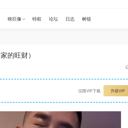
漫
映巨像
特权
论坛
日志
树链
-黑子家的旺财）
仅限VIP下载
升级VIP