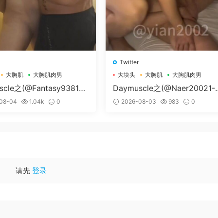
Twitter
大胸肌
大胸肌肉男
大块头
大胸肌
大胸肌肉男
scle之(@Fantasy938155
Daymuscle之(@Naer20021-
孔控Kong）
纳尔）
08-04
1.04k
0
2026-08-03
983
0
请先
登录