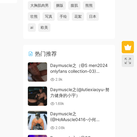
大胸肌肉男
捆版
腹肌
熊熊
壮熊
写真
手绘
花絮
日本
ai
欧美
热门推荐
Daymuscle之（@S men2024
onlyfans collection-03)
（6.68GB）
2.9k
Daymuscle之(@lutiexiaoyu-努
力健身的小宇）
1.69k
Daymuscle之
(@HoMuscle0416-小何
MuscleTool）
2.08k