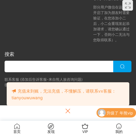
部分用户微信在设置中
开启了加为朋友时需要
验证，在您添加小二
后，小二会重现发起添
加请求，请您确认通过
一下，否则小二无法与
您取得联系）。
搜索
联系客服 (添加后告诉客服-来自熊人族咨询问题)
微信客服（tianyouwuwang）
充值未到账，无法充值，不懂解压，请联系vx客服：
Copyright © 2024 bearfauna.com. All Rights Reserved
tianyouwuwang
升级了 年熊vip
升级了 月熊vip
首页
发现
VIP
我的