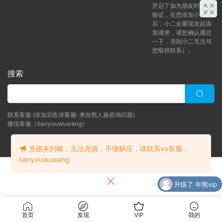
开启了加为朋友时需要
验证，在您添加小二
后，小二会重现发起添
加请求，请您确认通过
一下，否则小二无法与
您取得联系）。
搜索
联系客服 (添加后告诉客服-来自熊人族咨询问题)
微信客服（tianyouwuwang）
Copyright © 2024 bearfauna.com. All Rights Reserved
充值未到账，无法充值，不懂解压，请联系vx客服：
tianyouwuwang
升级了 年熊vip
升级了 月熊vip
首页
发现
VIP
我的