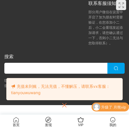
联系客服须知
部分用户微信在设置中
开启了加为朋友时需要
验证，在您添加小二
后，小二会重现发起添
加请求，请您确认通过
一下，否则小二无法与
您取得联系）。
搜索
联系客服 (添加后告诉客服-来自熊人族咨询问题)
微信客服（tianyouwuwang）
充值未到账，无法充值，不懂解压，请联系vx客服：
tianyouwuwang
Copyright © 2024 bearfauna.com. All Rights Reserved
升级了 月熊vip
升级了 月熊vip
首页
发现
VIP
我的