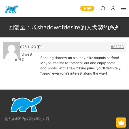
回复至：求shadowofdesire的人犬契约系列
7 10 月, 2025 11:23 下午
#37873
john harvard west
Seeking shadow on a sunny hike sounds perfect!
参与者
Maybe it’s time to “branch” out and enjoy some
cool spots. With a few
hiking puns
, you’ll definitely
“peak” everyone’s interest along the way!
熊人族永不为奴爱分享的东西